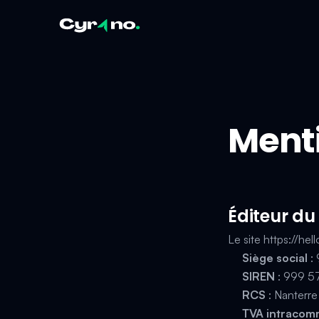
Menti
Éditeur du 
Le site
https://he
Siège social
: 
SIREN
: 999 5
RCS
: Nanterr
TVA intracom