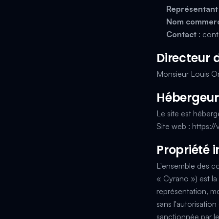
Représentant 
Nom commerc
Contact
:
cont
Directeur 
Monsieur Louis Orl
Hébergeur
Le site est héber
Site web :
https:/
Propriété i
L'ensemble des con
« Cyrano ») est la
représentation, mo
sans l'autorisatio
sanctionnée par le