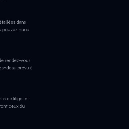
taillées dans
us pouvez nous
e de rendez-vous
 bandeau prévu à
s de litige, et
eront ceux du