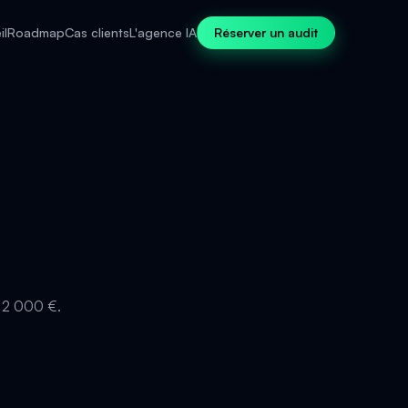
il
Roadmap
Cas clients
L'agence IA
Réserver un audit
e 2 000 €.