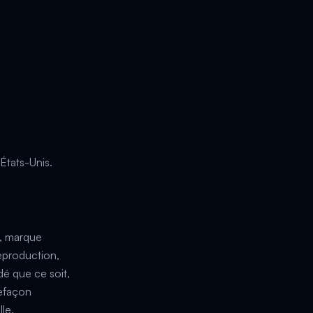
tats-Unis.
e, marque
eproduction,
dé que ce soit,
refaçon
le.