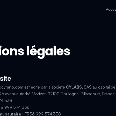
Accue
ons légales
site
llocyrano.com
est édité par la société
CYLABS
, SAS au capital d
96 avenue André Morizet, 92100 Boulogne-Billancourt, France
74 338
e B 999 574 338
munautaire
: FR36 999 574 338