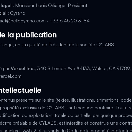
légal
: Monsieur Louis Orliange, Président
ial
: Cyrano
act@hellocyrano.com
·
+33 6 45 20 31 84
de la publication
iange, en sa qualité de Président de la société CYLABS.
gé par
Vercel Inc.
, 340 S Lemon Ave #4133, Walnut, CA 91789, É
/vercel.com
ntellectuelle
tenus présents sur le site (textes, illustrations, animations, cod
 propriété exclusive de CYLABS, sauf mention contraire. Toute r
dification ou exploitation, totale ou partielle, par quelque procé
n écrite préalable de CYLABS, est interdite et constitue une cont
s articles L.335-2 et suivants du Code de la propriété intellectuel