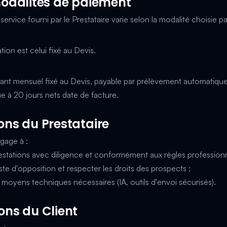
 modalités de paiement
service fourni par le Prestataire varie selon la modalité choisie par
ation est celui fixé au Devis.
ntant mensuel fixé au Devis, payable par prélèvement automatiqu
e à 20 jours nets date de facture.
ions du Prestataire
ngage à :
estations avec diligence et conformément aux règles professionn
ste d'opposition et respecter les droits des prospects ;
s moyens techniques nécessaires (IA, outils d'envoi sécurisés).
ions du Client