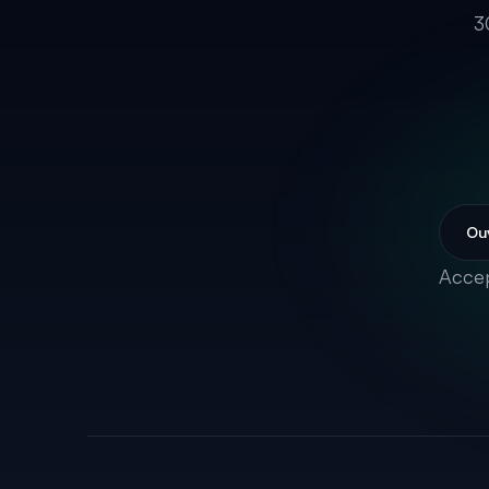
3
Ouv
Accep