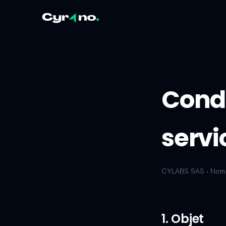
Condi
servi
CYLABS SAS · Nom
1. Objet