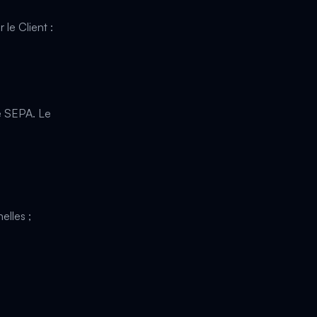
 le Client :
e SEPA. Le
elles ;