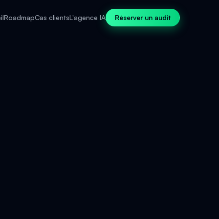
il
Roadmap
Cas clients
L'agence IA
Réserver un audit