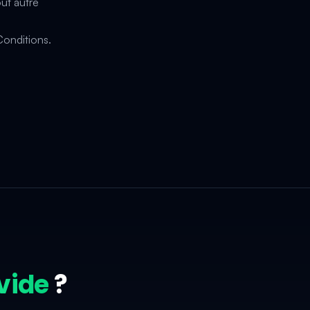
out autre
Conditions.
vide
?